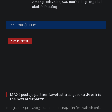
Aman prodavnice, SOS marketi – prospekt i
akcijski katalog
PREPORUČUJEMO
AKTUELNOSTI
MAXI postaje partner Lovefest-a uz poruku „Fresh is
the new afterparty“
Beograd, 15.jul – Ovog leta, jedna od najvećih festivalskih priča