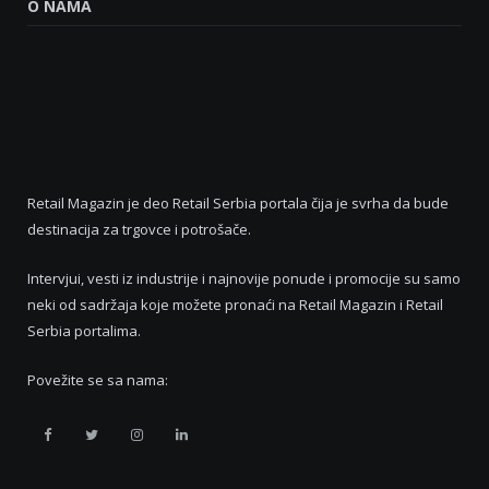
O NAMA
Retail Magazin je deo Retail Serbia portala čija je svrha da bude
destinacija za trgovce i potrošače.
Intervjui, vesti iz industrije i najnovije ponude i promocije su samo
neki od sadržaja koje možete pronaći na Retail Magazin i Retail
Serbia portalima.
Povežite se sa nama:
Retail
Retail
Retail
Retail
Serbia
Serbia
Serbia
Serbia