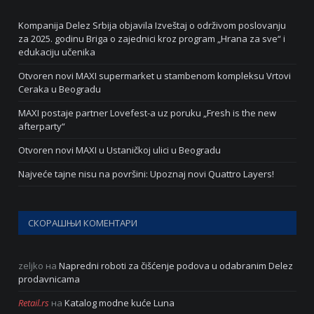
Kompanija Delez Srbija objavila Izveštaj o održivom poslovanju
za 2025. godinu Briga o zajednici kroz program „Hrana za sve“ i
edukaciju učenika
Otvoren novi MAXI supermarket u stambenom kompleksu Vrtovi
Ceraka u Beogradu
MAXI postaje partner Lovefest-a uz poruku „Fresh is the new
afterparty“
Otvoren novi MAXI u Ustaničkoj ulici u Beogradu
Najveće tajne nisu na površini: Upoznaj novi Quattro Layers!
СКОРАШЊИ КОМЕНТАРИ
zeljko
на
Napredni roboti za čišćenje podova u odabranim Delez
prodavnicama
Retail.rs
на
Katalog modne kuće Luna