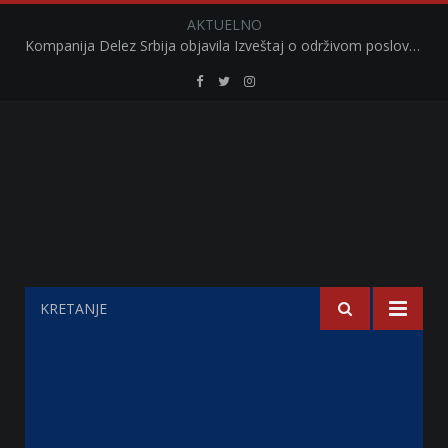
AKTUELNO
Kompanija Delez Srbija objavila Izveštaj o održivom poslovanju za 2025. godinu Briga o zajednici kroz program „Hrana za sve“ i edukaciju učenika
Retail
Retail
Retail
Serbia
Serbia
Serbia
Facebook
Twitter
Instagram
KRETANJE