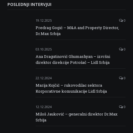
POSLEDNJI INTERVJUI
Facebook
Twitter
Instagram
Linkedin
19.12.2025
0
Predrag Gogić – M&A and Property Director,
Dr.Max Srbija
03.10.2025
0
Ana Dragutinović Ghumashyan – izvršni
direktor direkcije Potrošač – Lidl Srbija
22.12.2024
0
Marija Kojčić – rukovodilac sektora
Korporativne komunikacije Lidl Srbija
12.12.2024
0
Miloš Jauković – generalni direktor Dr.Max
Srbija