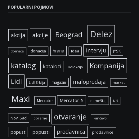
POPULARNI POJMOVI
Delez
Beograd
akcije
akcija
intervju
hrana
donacija
idea
JYSK
domaće
katalog
Kompanija
katalozi
kolekcija
Lidl
maloprodaja
magazin
Lidl Srbija
market
Maxi
Mercator-S
Mercator
nameštaj
Niš
otvaranje
Novi Sad
opreme
Pančevo
prodavnica
popust
popusti
prodavnice