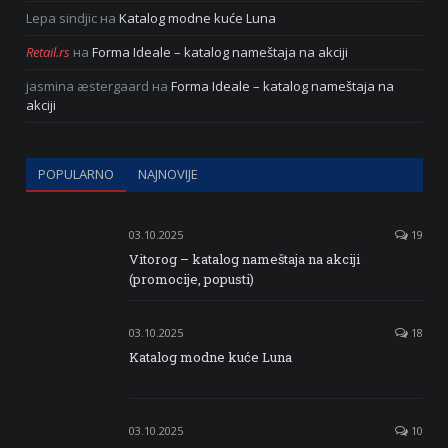
Lepa sindjic
на
Katalog modne kuće Luna
Retail.rs
на
Forma Ideale – katalog nameštaja na akciji
jasmina æstergaard
на
Forma Ideale – katalog nameštaja na
akciji
POPULARNO
NAJNOVIJE
03.10.2025
19
Vitorog – katalog nameštaja na akciji
(promocije, popusti)
03.10.2025
18
Katalog modne kuće Luna
03.10.2025
10