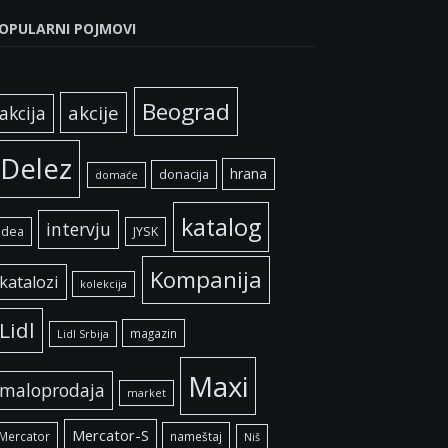
OPULARNI POJMOVI
Beograd
akcije
akcija
Delez
hrana
donacija
domaće
katalog
intervju
idea
JYSK
Kompanija
katalozi
kolekcija
Lidl
magazin
Lidl Srbija
Maxi
maloprodaja
market
Mercator-S
Mercator
nameštaj
Niš