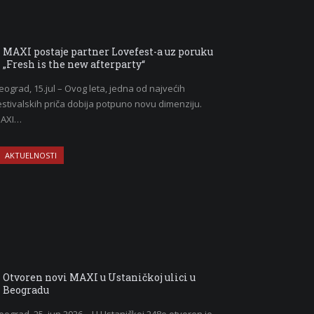
MAXI postaje partner Lovefest-a uz poruku
„Fresh is the new afterparty“
eograd, 15.jul – Ovog leta, jedna od najvećih
estivalskih priča dobija potpuno novu dimenziju.
AXI…
AKTUELNOSTI
Otvoren novi MAXI u Ustaničkoj ulici u
Beogradu