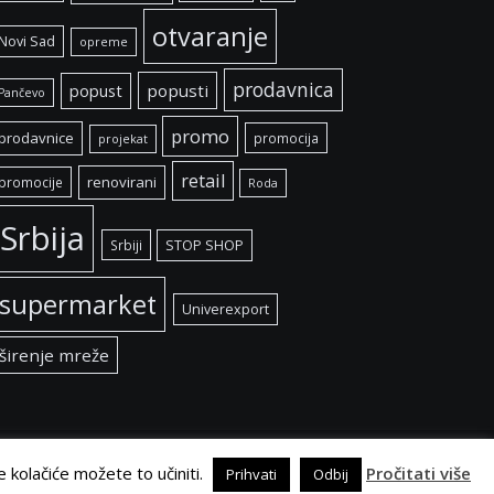
otvaranje
Novi Sad
opreme
prodavnica
popust
popusti
Pančevo
promo
prodavnice
promocija
projekat
retail
renovirani
promocije
Roda
Srbija
Srbiji
STOP SHOP
supermarket
Univerexport
širenje mreže
e kolačiće možete to učiniti.
Pročitati više
Prihvati
Odbij