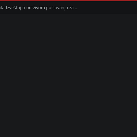
Kompanija Delez Srbija objavila Izveštaj o održivom poslovanju za 2025. godinu Briga o zajednici kroz program „Hrana za sve“ i edukaciju učenika