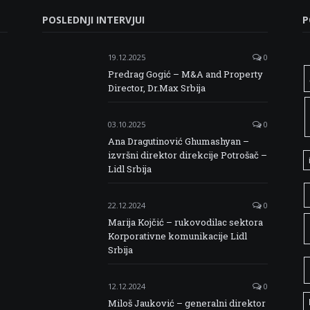
POSLEDNJI INTERVJUI
P
19.12.2025
0
Predrag Gogić – M&A and Property
Director, Dr.Max Srbija
03.10.2025
0
Ana Dragutinović Ghumashyan –
izvršni direktor direkcije Potrošač –
Lidl Srbija
22.12.2024
0
Marija Kojčić – rukovodilac sektora
Korporativne komunikacije Lidl
Srbija
12.12.2024
0
Miloš Jauković – generalni direktor