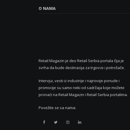
O NAMA
Retail Magazin je deo Retail Serbia portala čija je
svrha da bude destinacija za trgovce i potrošače.
Intervjui, vesti iz industrije i najnovije ponude i
promocije su samo neki od sadržaja koje možete
pronaći na Retail Magazin i Retail Serbia portalima.
Povežite se sa nama:
Retail
Retail
Retail
Retail