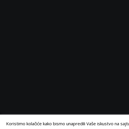
Serbia
Serbia
Serbia
Serbia
Facebook
Twitter
Instagram
Linkedin
©
Retail Magazin
2021.
Koristimo kolačiće kako bismo unapredili Vaše iskustvo na sajtu.