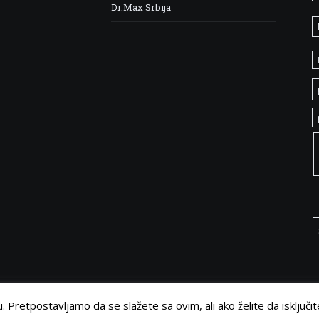
Dr.Max Srbija
 Pretpostavljamo da se slažete sa ovim, ali ako želite da isključit