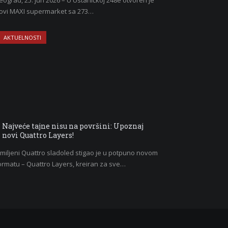
eograd, 25. jun 2026 – U Ustaničkoj 248e otvoren je
ovi MAXI supermarket sa 273…
AKTUELNOSTI
Najveće tajne nisu na površini: Upoznaj
novi Quattro Layers!
miljeni Quattro sladoled stigao je u potpuno novom
ormatu – Quattro Layers, kreiran za sve…