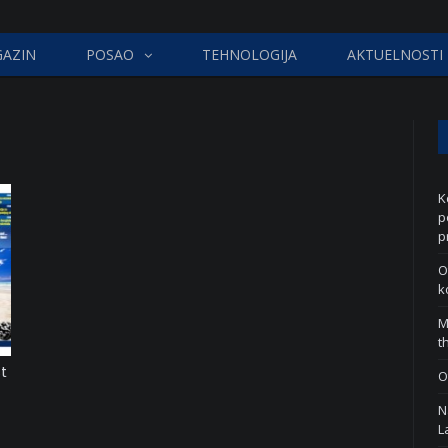
AZIN
POSAO
TEHNOLOGIJA
AKTUELNOSTI
K
p
p
O
k
M
t
st
O
N
L