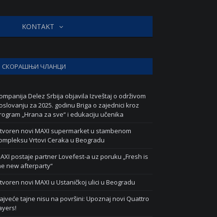
KONTAKT
СКОРАШЊИ ЧЛАНЦИ
ompanija Delez Srbija objavila Izveštaj o održivom
oslovanju za 2025. godinu Briga o zajednici kroz
rogram „Hrana za sve“ i edukaciju učenika
tvoren novi MAXI supermarket u stambenom
ompleksu Vrtovi Ceraka u Beogradu
AXI postaje partner Lovefest-a uz poruku „Fresh is
he new afterparty“
tvoren novi MAXI u Ustaničkoj ulici u Beogradu
ajveće tajne nisu na površini: Upoznaj novi Quattro
ayers!