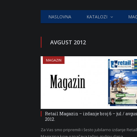
NASLOVNA
KATALOZI
MAG
AVGUST 2012
MAGAZIN
Retail Magazin – izdanje broj 6 – jul / avgu
2012.
Za Vas smo pripremili i šesto jubilarno izdanje Retail
Magazina koje označava tačno godinu dana…