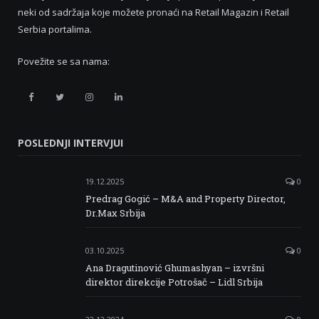
neki od sadržaja koje možete pronaći na Retail Magazin i Retail
Serbia portalima.
Povežite se sa nama:
Retail
Retail
Retail
Retail
Serbia
Serbia
Serbia
Serbia
POSLEDNJI INTERVJUI
Facebook
Twitter
Instagram
Linkedin
19.12.2025
0
Predrag Gogić – M&A and Property Director,
Dr.Max Srbija
03.10.2025
0
Ana Dragutinović Ghumashyan – izvršni
direktor direkcije Potrošač – Lidl Srbija