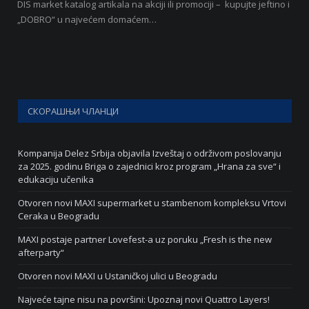
DIS market katalog artikala na akciji ili promociji – kupujte jeftino i
„DOBRO“ u najvećem domaćem…
СКОРАШЊИ ЧЛАНЦИ
Kompanija Delez Srbija objavila Izveštaj o održivom poslovanju
za 2025. godinu Briga o zajednici kroz program „Hrana za sve“ i
edukaciju učenika
Otvoren novi MAXI supermarket u stambenom kompleksu Vrtovi
Ceraka u Beogradu
MAXI postaje partner Lovefest-a uz poruku „Fresh is the new
afterparty“
Otvoren novi MAXI u Ustaničkoj ulici u Beogradu
Najveće tajne nisu na površini: Upoznaj novi Quattro Layers!