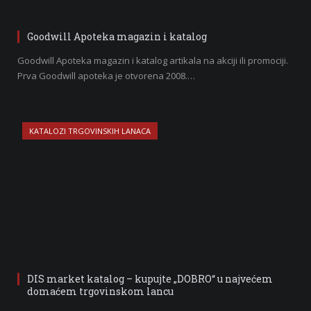
Goodwill Apoteka magazin i katalog
Goodwill Apoteka magazin i katalog artikala na akciji ili promociji.
Prva Goodwill apoteka je otvorena 2008.…
KATALOZI TRGOVINSKIH LANACA
DIS market katalog – kupujte „DOBRO“ u najvećem
domaćem trgovinskom lancu