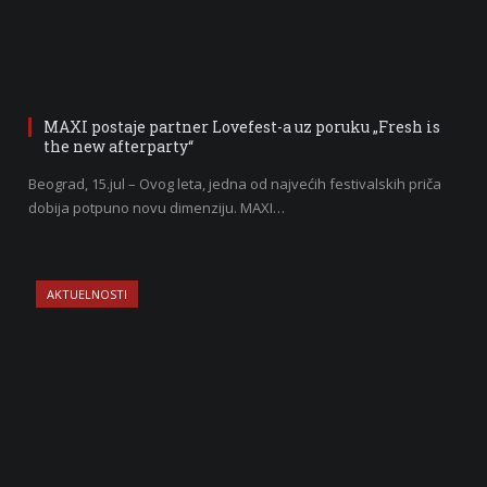
MAXI postaje partner Lovefest-a uz poruku „Fresh is
the new afterparty“
Beograd, 15.jul – Ovog leta, jedna od najvećih festivalskih priča
dobija potpuno novu dimenziju. MAXI…
AKTUELNOSTI