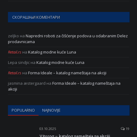
СКОРАШЊИ КОМЕНТАРИ
zeljko
на
Napredni roboti za čišćenje podova u odabranim Delez
prodavnicama
Retail.rs
на
Katalog modne kuće Luna
Lepa sindjic
на
Katalog modne kuće Luna
Retail.rs
на
Forma Ideale – katalog nameštaja na akciji
jasmina æstergaard
на
Forma Ideale – katalog nameštaja na
akciji
POPULARNO
NAJNOVIJE
03.10.2025
19
Vitorog – katalog nameštaja na akciji