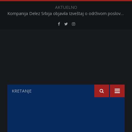
AKTUELNO
Kompanija Delez Srbija objavila Izveštaj o održivom poslovanju za 2025. godinu Briga o zajednici kroz program „Hrana za sve“ i edukaciju učenika
Retail
Retail
Retail
Serbia
Serbia
Serbia
Facebook
Twitter
Instagram
KRETANJE