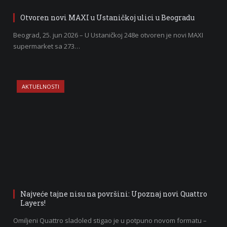
Otvoren novi MAXI u Ustaničkoj ulici u Beogradu
Beograd, 25. jun 2026 – U Ustaničkoj 248e otvoren je novi MAXI
supermarket sa 273…
AKTUELNOSTI
Najveće tajne nisu na površini: Upoznaj novi Quattro
Layers!
Omiljeni Quattro sladoled stigao je u potpuno novom formatu –