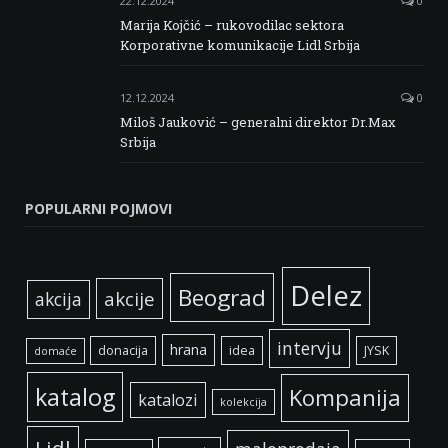
22.12.2024
0
Marija Kojčić – rukovodilac sektora
Korporativne komunikacije Lidl Srbija
12.12.2024
0
Miloš Jauković – generalni direktor Dr.Max
Srbija
POPULARNI POJMOVI
Delez
Beograd
akcije
akcija
intervju
hrana
donacija
idea
JYSK
domaće
katalog
Kompanija
katalozi
kolekcija