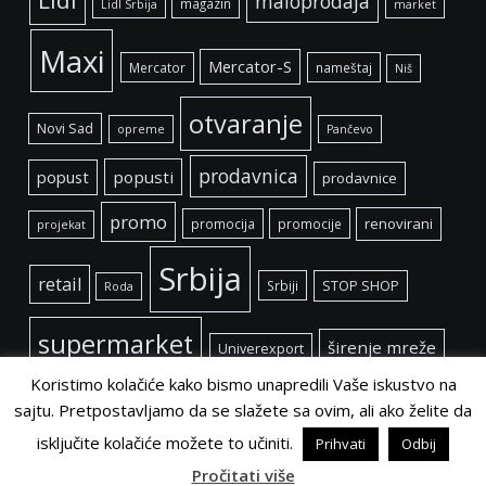
Lidl
maloprodaja
magazin
Lidl Srbija
market
Maxi
Mercator-S
Mercator
nameštaj
Niš
otvaranje
Novi Sad
opreme
Pančevo
prodavnica
popust
popusti
prodavnice
promo
renovirani
promocija
promocije
projekat
Srbija
retail
Srbiji
STOP SHOP
Roda
supermarket
širenje mreže
Univerexport
Koristimo kolačiće kako bismo unapredili Vaše iskustvo na
sajtu. Pretpostavljamo da se slažete sa ovim, ali ako želite da
isključite kolačiće možete to učiniti.
Prihvati
Odbij
©
Retail Magazin
2021.
Pročitati više