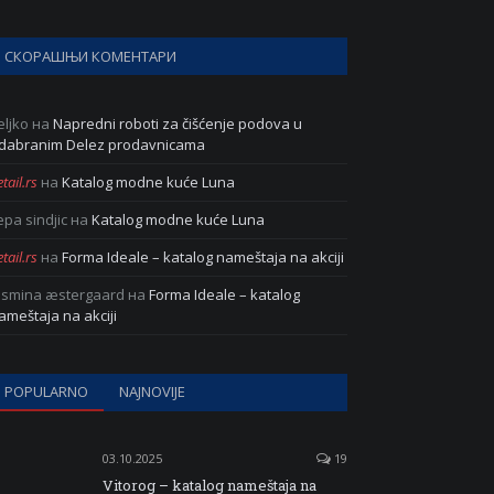
СКОРАШЊИ КОМЕНТАРИ
eljko
на
Napredni roboti za čišćenje podova u
dabranim Delez prodavnicama
tail.rs
на
Katalog modne kuće Luna
epa sindjic
на
Katalog modne kuće Luna
tail.rs
на
Forma Ideale – katalog nameštaja na akciji
asmina æstergaard
на
Forma Ideale – katalog
ameštaja na akciji
POPULARNO
NAJNOVIJE
03.10.2025
19
Vitorog – katalog nameštaja na