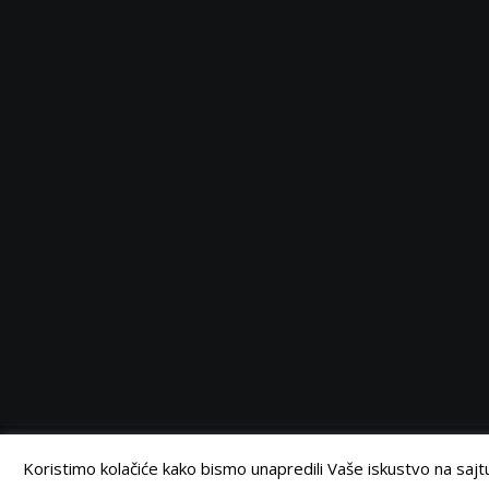
Serbia
Serbia
Serbia
Serbia
Facebook
Twitter
Instagram
Linkedin
©
Retail Magazin
2021.
Koristimo kolačiće kako bismo unapredili Vaše iskustvo na sajtu.