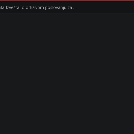
Kompanija Delez Srbija objavila Izveštaj o održivom poslovanju za 2025. godinu Briga o zajednici kroz program „Hrana za sve“ i edukaciju učenika