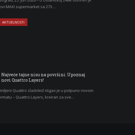
eograd, 25. jun 2026 – U Ustaničkoj 248e otvoren je
ovi MAXI supermarket sa 273…
AKTUELNOSTI
Najveće tajne nisu na površini: Upoznaj
novi Quattro Layers!
miljeni Quattro sladoled stigao je u potpuno novom
ormatu – Quattro Layers, kreiran za sve…