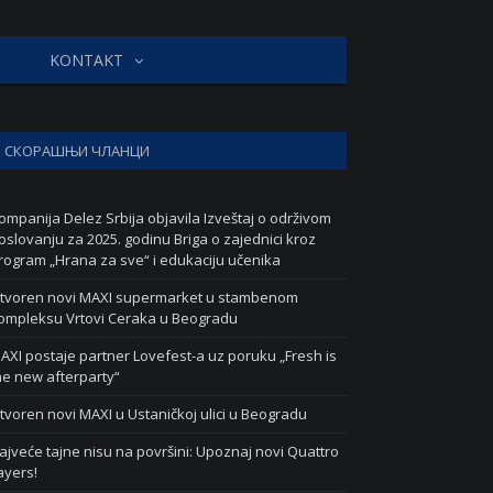
KONTAKT
СКОРАШЊИ ЧЛАНЦИ
ompanija Delez Srbija objavila Izveštaj o održivom
oslovanju za 2025. godinu Briga o zajednici kroz
rogram „Hrana za sve“ i edukaciju učenika
tvoren novi MAXI supermarket u stambenom
ompleksu Vrtovi Ceraka u Beogradu
AXI postaje partner Lovefest-a uz poruku „Fresh is
he new afterparty“
tvoren novi MAXI u Ustaničkoj ulici u Beogradu
ajveće tajne nisu na površini: Upoznaj novi Quattro
ayers!