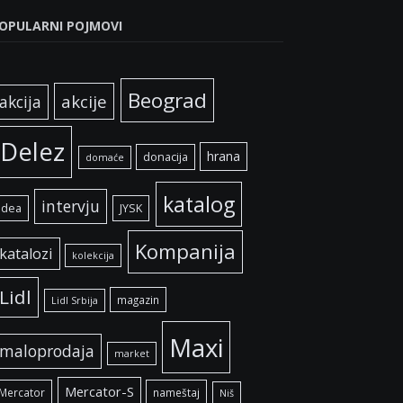
OPULARNI POJMOVI
Beograd
akcije
akcija
Delez
hrana
donacija
domaće
katalog
intervju
idea
JYSK
Kompanija
katalozi
kolekcija
Lidl
magazin
Lidl Srbija
Maxi
maloprodaja
market
Mercator-S
Mercator
nameštaj
Niš