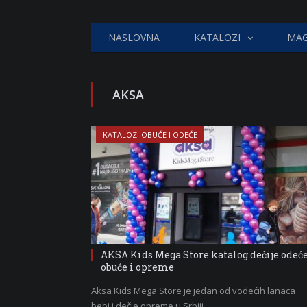
NASLOVNA
KATALOZI
MAG
AKSA
KATALOZI OBUĆE I ODEĆE
AKSA Kids Mega Store katalog dečije odeće
obuće i opreme
Aksa Kids Mega Store je jedan od vodećih lanaca
bebi i dečje opreme u Srbiji.…