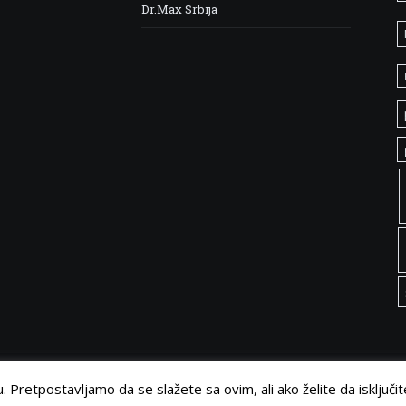
Dr.Max Srbija
 Pretpostavljamo da se slažete sa ovim, ali ako želite da isključit