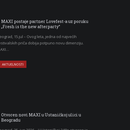
MAXI postaje partner Lovefest-a uz poruku
„Fresh is the new afterparty“
eograd, 15.jul – Ovog leta, jedna od najvećih
estivalskih priča dobija potpuno novu dimenziju.
AXI…
AKTUELNOSTI
Otvoren novi MAXI u Ustaničkoj ulici u
Beogradu