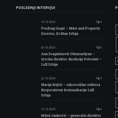
POSLEDNJI INTERVJUI
P
19.12.2025
0
Predrag Gogić – M&A and Property
Director, Dr.Max Srbija
03.10.2025
0
Ana Dragutinović Ghumashyan –
izvršni direktor direkcije Potrošač –
Lidl Srbija
22.12.2024
0
Marija Kojčić – rukovodilac sektora
Korporativne komunikacije Lidl
Srbija
12.12.2024
0
Miloš Jauković – generalni direktor