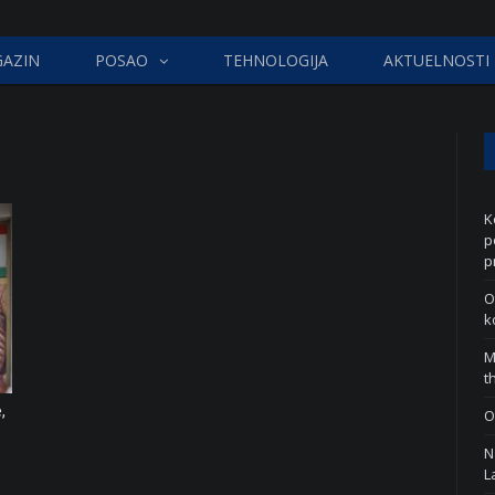
AZIN
POSAO
TEHNOLOGIJA
AKTUELNOSTI
K
p
p
O
k
M
t
,
O
N
L