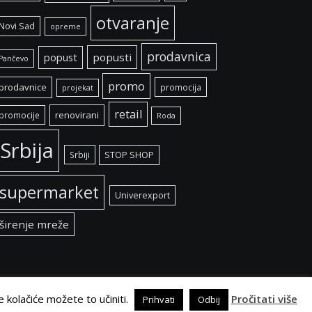
otvaranje
Novi Sad
opreme
prodavnica
popust
popusti
Pančevo
promo
prodavnice
promocija
projekat
retail
renovirani
promocije
Roda
Srbija
Srbiji
STOP SHOP
supermarket
Univerexport
širenje mreže
e kolačiće možete to učiniti.
Pročitati više
Prihvati
Odbij