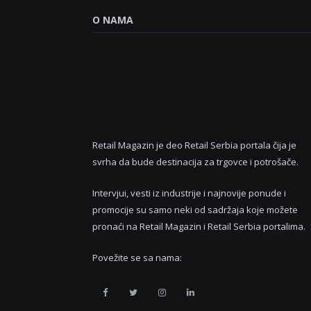
O NAMA
Retail Magazin je deo Retail Serbia portala čija je
svrha da bude destinacija za trgovce i potrošače.
Intervjui, vesti iz industrije i najnovije ponude i
promocije su samo neki od sadržaja koje možete
pronaći na Retail Magazin i Retail Serbia portalima.
Povežite se sa nama:
Retail
Retail
Retail
Retail