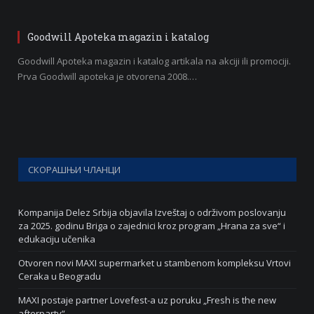
Goodwill Apoteka magazin i katalog
Goodwill Apoteka magazin i katalog artikala na akciji ili promociji.
Prva Goodwill apoteka je otvorena 2008.…
СКОРАШЊИ ЧЛАНЦИ
Kompanija Delez Srbija objavila Izveštaj o održivom poslovanju
za 2025. godinu Briga o zajednici kroz program „Hrana za sve“ i
edukaciju učenika
Otvoren novi MAXI supermarket u stambenom kompleksu Vrtovi
Ceraka u Beogradu
MAXI postaje partner Lovefest-a uz poruku „Fresh is the new
afterparty“