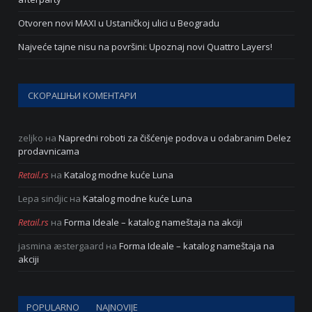
Otvoren novi MAXI u Ustaničkoj ulici u Beogradu
Najveće tajne nisu na površini: Upoznaj novi Quattro Layers!
СКОРАШЊИ КОМЕНТАРИ
zeljko
на
Napredni roboti za čišćenje podova u odabranim Delez
prodavnicama
Retail.rs
на
Katalog modne kuće Luna
Lepa sindjic
на
Katalog modne kuće Luna
Retail.rs
на
Forma Ideale – katalog nameštaja na akciji
jasmina æstergaard
на
Forma Ideale – katalog nameštaja na
akciji
POPULARNO
NAJNOVIJE