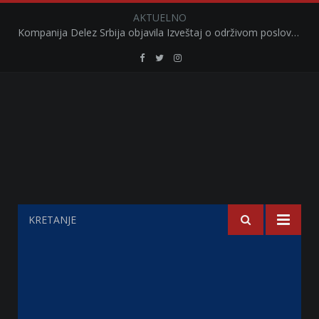
AKTUELNO
Kompanija Delez Srbija objavila Izveštaj o održivom poslovanju za 2025. godinu Briga o zajednici kroz program „Hrana za sve“ i edukaciju učenika
Retail
Retail
Retail
Serbia
Serbia
Serbia
Facebook
Twitter
Instagram
KRETANJE