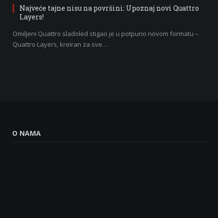
Najveće tajne nisu na površini: Upoznaj novi Quattro
Layers!
Omiljeni Quattro sladoled stigao je u potpuno novom formatu –
Quattro Layers, kreiran za sve…
O NAMA