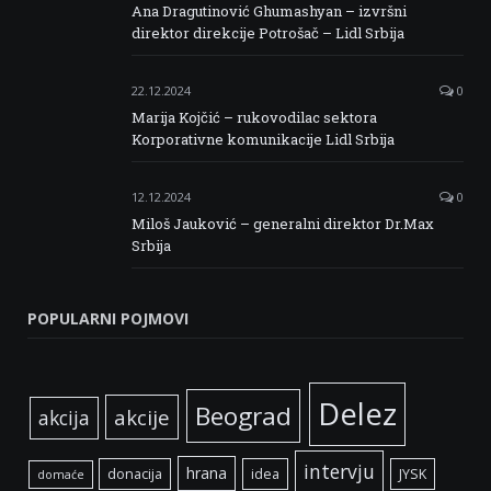
Ana Dragutinović Ghumashyan – izvršni
direktor direkcije Potrošač – Lidl Srbija
22.12.2024
0
Marija Kojčić – rukovodilac sektora
Korporativne komunikacije Lidl Srbija
12.12.2024
0
Miloš Jauković – generalni direktor Dr.Max
Srbija
POPULARNI POJMOVI
Delez
Beograd
akcije
akcija
intervju
hrana
donacija
idea
JYSK
domaće