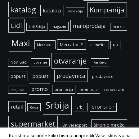
katalog
Kompanija
katalozi
kolekcija
Lidl
maloprodaja
magazin
Lidl Srbija
market
Maxi
Mercator-S
Mercator
nameštaj
Niš
otvaranje
Novi Sad
opreme
Pančevo
prodavnica
popust
popusti
prodavnice
promo
renovirani
promocija
promocije
projekat
Srbija
retail
Srbiji
STOP SHOP
Roda
supermarket
širenje mreže
Univerexport
Koristimo kolačiće kako bismo unapredili Vaše iskustvo na