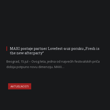
MAXI postaje partner Lovefest-a uz poruku „Fresh is
the new afterparty“
Beograd, 15.jul – Ovog leta, jedna od najvećih festivalskih priča
dobija potpuno novu dimenziju. MAXI…
AKTUELNOSTI