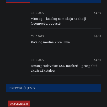
03.10.2025
19
Vitorog – katalog nameštaja na akciji
(promocije, popusti)
03.10.2025
18
Katalog modne kuće Luna
03.10.2025
10
Aman prodavnice, SOS marketi – prospekt i
akcijski katalog
PREPORUČUJEMO
AKTUELNOSTI