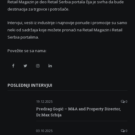
Retail Magazin je deo Retail Serbia portala čija je svrha da bude
destinacija za trgovce i potrošače.
Intervjui, vesti iz industrije i najnovije ponude i promocije su samo
neki od sadržaja koje možete pronaći na Retail Magazin i Retail
Serbia portalima.
Povežite se sa nama:
Retail
Retail
Retail
Retail
Serbia
Serbia
Serbia
Serbia
POSLEDNJI INTERVJUI
Facebook
Twitter
Instagram
Linkedin
19.12.2025
0
Predrag Gogić – M&A and Property Director,
Dr.Max Srbija
03.10.2025
0